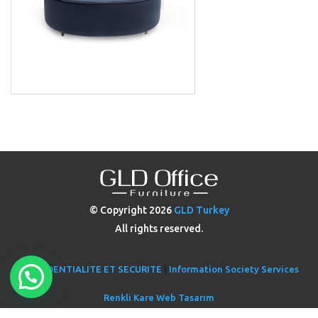
© Copyright
2026
GLD Turkey
All rights reserved.
CONFIDENTIALITE ET SECURITE
|
Information Society Services
Renkli Kare Web Tasarım